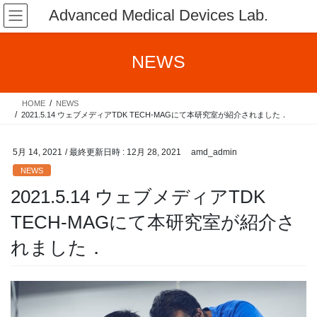
コ
ナ
Advanced Medical Devices Lab.
ン
ビ
テ
ゲ
ン
ー
NEWS
ツ
シ
へ
ョ
ス
ン
HOME
NEWS
キ
に
2021.5.14 ウェブメディアTDK TECH-MAGにて本研究室が紹介されました．
ッ
移
プ
動
5月 14, 2021
/ 最終更新日時 :
12月 28, 2021
amd_admin
NEWS
2021.5.14 ウェブメディアTDK
TECH-MAGにて本研究室が紹介さ
れました．